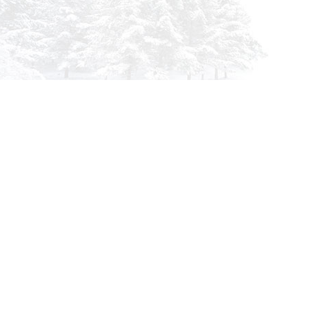
Инфор
О комп
info@siberia-filters.ru
Оплата
Оптовые поставки
Доста
+7 (800) 301-3185
Абакан
Гарант
+7 (395) 219-9282
Корзин
Бийск
Заказа
+7 (800) 302-4007