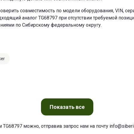
оверить совместимость по модели оборудования, VIN, се
ходящий аналог TG68797 при отсутствии требуемой позиции
аниями по Сибирскому федеральному округу.
ker
Показать
все
м TG68797 можно, отправив запрос нам на почту
info@siberia