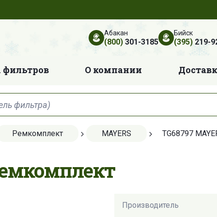
Абакан
Бийск
(800)
301-3185
(395)
219-9
 фильтров
О компании
Достав
Ремкомплект
MAYERS
TG68797 MAYE
Ремкомплект
Производитель