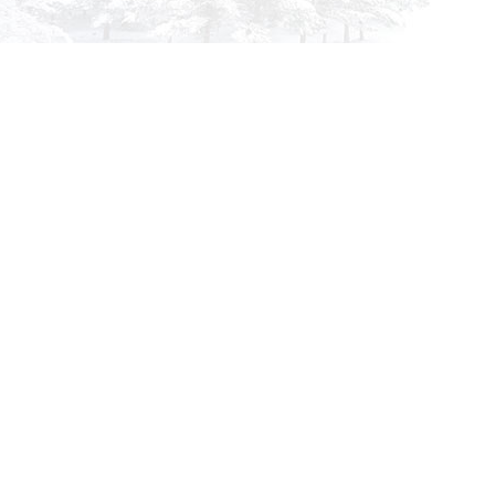
info@siberia-filters.ru
Оптовые поставки
+7 (800) 301-3185
Абакан
+7 (395) 219-9282
Бийск
+7 (800) 302-4007
Новокузнецк
Информация
Применяемость