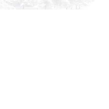
info@siberia-filters.ru
Оптовые поставки
+7 (800) 301-3185
Абакан
+7 (395) 219-9282
Бийск
+7 (800) 302-4007
Новокузнецк
Информация
Применяемость