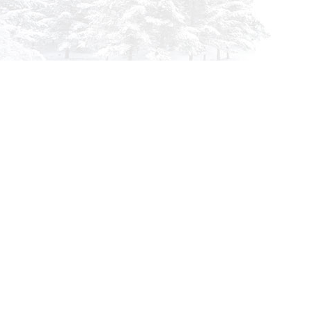
info@siberia-filters.ru
Оптовые поставки
+7 (800) 301-3185
Абакан
+7 (395) 219-9282
Бийск
+7 (800) 302-4007
Новокузнецк