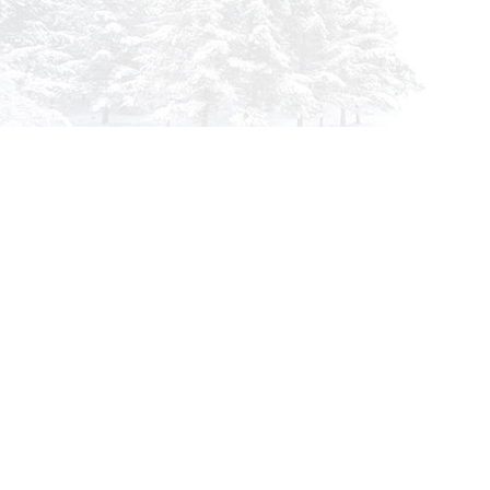
Инфор
О комп
info@siberia-filters.ru
Оплата
Оптовые поставки
Доста
+7 (800) 301-3185
Абакан
Гарант
+7 (395) 219-9282
Корзин
Бийск
Заказа
+7 (800) 302-4007