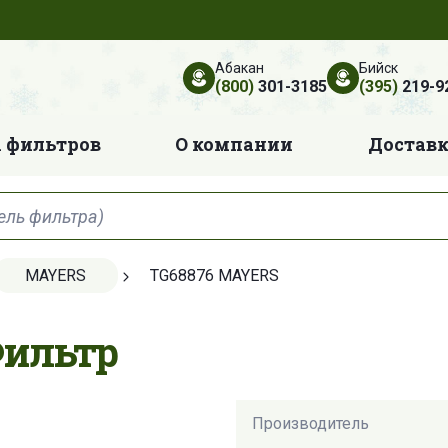
Абакан
Бийск
(800)
301-3185
(395)
219-9
 фильтров
О компании
Достав
MAYERS
TG68876 MAYERS
Фильтр
Производитель