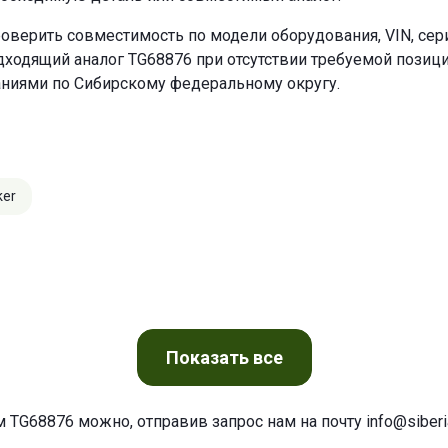
оверить совместимость по модели оборудования, VIN, се
ходящий аналог TG68876 при отсутствии требуемой позиции
аниями по Сибирскому федеральному округу.
ker
Показать
все
м TG68876 можно, отправив запрос нам на почту
info@siberia