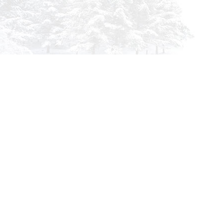
info@siberia-filters.ru
Оптовые поставки
+7 (800) 301-3185
Абакан
+7 (395) 219-9282
Бийск
+7 (800) 302-4007
Новокузнецк