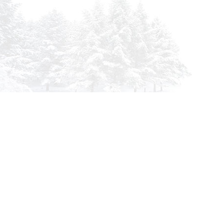
info@siberia-filters.ru
Оптовые поставки
+7 (800) 301-3185
Абакан
+7 (395) 219-9282