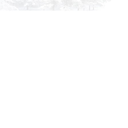
info@siberia-filters.ru
Оптовые поставки
+7 (800) 301-3185
Абакан
+7 (395) 219-9282
Бийск
+7 (800) 302-4007
Новокузнецк
Информация
Применяемость