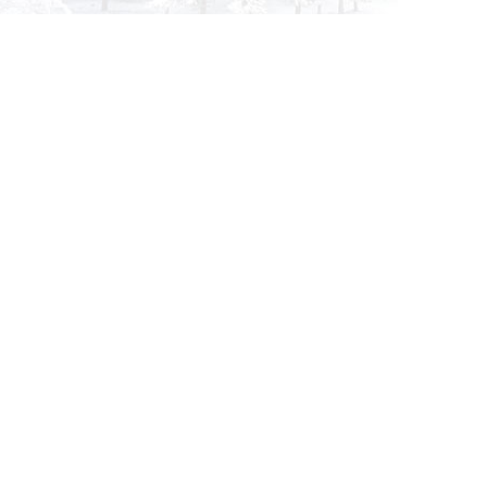
info@siberia-filters.ru
Оптовые поставки
+7 (800) 301-3185
Абакан
+7 (395) 219-9282
Бийск
+7 (800) 302-4007
Новокузнецк
Информация
Применяемость
О компании
Бульдозер