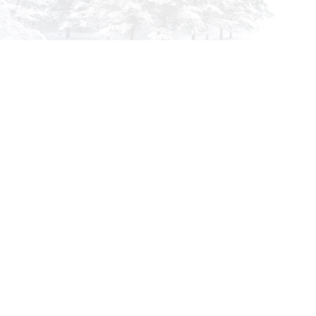
info@siberia-filters.ru
Оптовые поставки
+7 (800) 301-3185
Абакан
+7 (395) 219-9282
Бийск
+7 (800) 302-4007
Новокузнецк
Информация
Применяемость