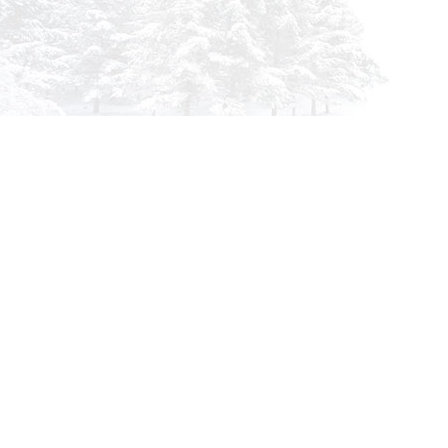
Инфор
О комп
info@siberia-filters.ru
Оплата
Оптовые поставки
Доста
+7 (800) 301-3185
Абакан
Гарант
+7 (395) 219-9282
Корзин
Бийск
Заказа
+7 (800) 302-4007