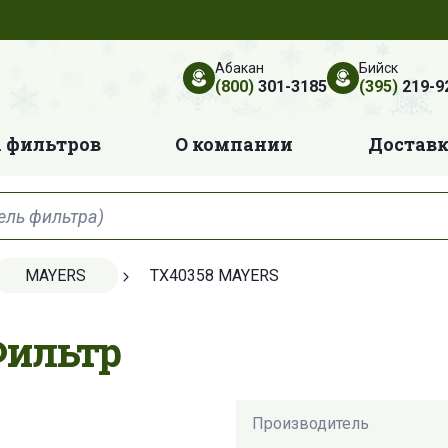
Абакан
Бийск
(800)
301-3185
(395)
219-9
 фильтров
О компании
Достав
MAYERS
TX40358 MAYERS
Фильтр
Производитель