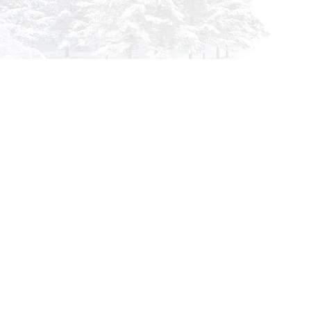
info@siberia-filters.ru
Оптовые поставки
+7 (800) 301-3185
Абакан
+7 (395) 219-9282
Бийск
+7 (800) 302-4007
Новокузнецк