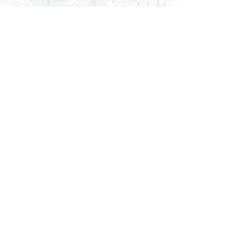
info@siberia-filters.ru
Оптовые поставки
+7 (800) 301-3185
Абакан
+7 (395) 219-9282
Бийск
+7 (800) 302-4007
Новокузнецк
Информация
Применяемость
О компании
Бульдозер