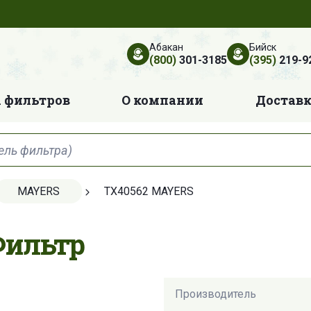
Абакан
Бийск
(800)
301-3185
(395)
219-9
 фильтров
О компании
Достав
MAYERS
TX40562 MAYERS
Фильтр
Производитель