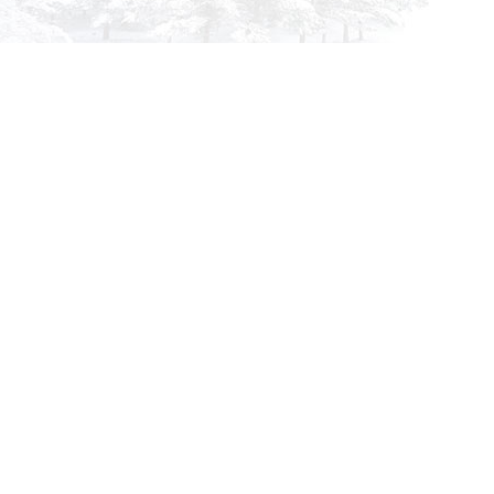
info@siberia-filters.ru
Оптовые поставки
+7 (800) 301-3185
Абакан
+7 (395) 219-9282
Бийск
+7 (800) 302-4007
Новокузнецк
Информация
Применяемость