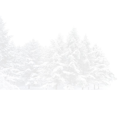
Инфор
О комп
info@siberia-filters.ru
Оплата