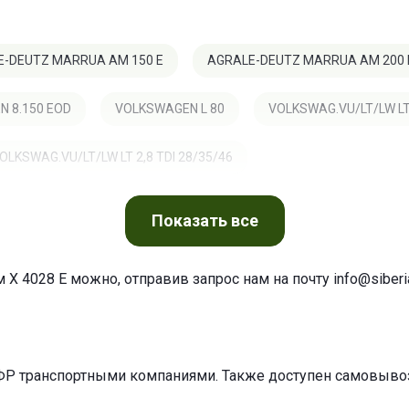
E-DEUTZ MARRUA AM 150 E
AGRALE-DEUTZ MARRUA AM 200 
 8.150 EOD
VOLKSWAGEN L 80
VOLKSWAG.VU/LT/LW LT 
OLKSWAG.VU/LT/LW LT 2,8 TDI 28/35/46
Показать
все
 X 4028 E можно, отправив запрос нам на почту
info@siberia
ФР транспортными компаниями. Также доступен самовывоз 