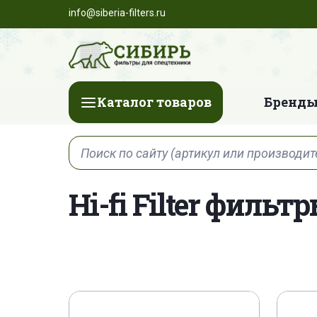
info@siberia-filters.ru
Каталог товаров
Бренды
Hi-fi Filter фильт
2656F823
AFD20P060AS
ASR 9
FMM0502BADP03
FS 291
FS 29