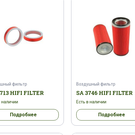
51
0409A00023
0417-9846
0424A00023
00057
0455900060
045F603030000
04810
2
05579414
05610316
05902072
05
063608
06510084
06550018
0660R02
00105
0701200108
071921003
07993064
ушный фильтр
Воздушный фильтр
0951717
0990000042
100 AL
100 G
713 HIFI FILTER
SA 3746 HIFI FILTER
в наличии
Есть в наличии
1000112
1000X1000INOX
10014758
1003
Подробнее
Подробнее
100SK12
1010-6X6
10118554
1015