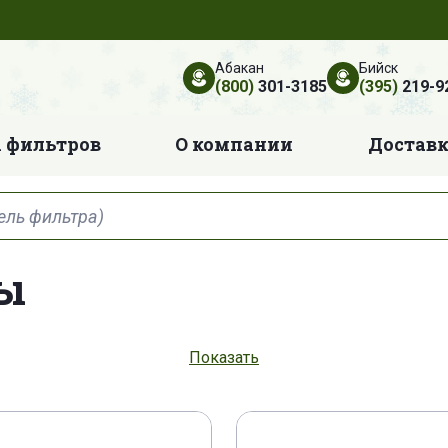
Абакан
Бийск
(800)
301-3185
(395)
219-9
 фильтров
О компании
Достав
ры
91900AG010
DYH 50015
DYH 70000
DYH 7
Показать
5
FS 331
FS 392
FT 6243
FT 6245