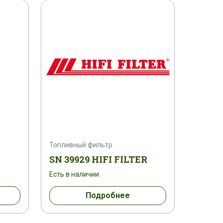
1251348
1252871
1255835
0512
1261057
1261503
1267139
1267270
1267293
1270374
1270796
127612
1276724
1277339
Топливный фильтр
1285086
1285260
1285307
SN 39929 HIFI FILTER
1297522
1297601417ES
Есть в наличии
Подробнее
07060 A