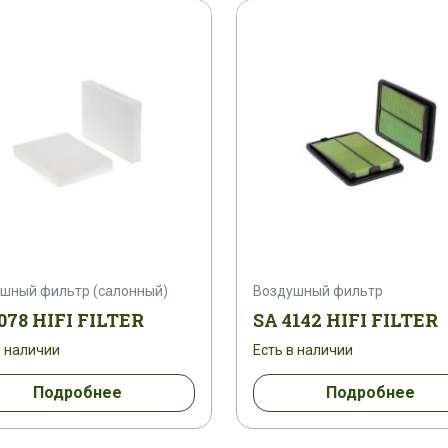
124196
124812
1250761
12510031
1257 MTD
1257 MTE
12600111
126
1265601
1265624
1265948
1266893
12690640
1269445
1269656
1269668
1273678
1273924
1275178
1275242
шный фильтр (салонный)
Воздушный фильтр
1280202
1280950
1281473
1284728
078 HIFI FILTER
SA 4142 HIFI FILTER
1289401
12954447
1296239
1297049
в наличии
Есть в наличии
Подробнее
Подробнее
K633
12PS10BTV1R2B
12X16X1.5 CU
130