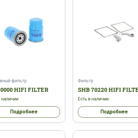
SH 53416
SH 53433
SH 55099
SH 55
SH 60232
SH 60236
SH 60254
SH 60
SH 60818
SH 60841
SH 60918
SH 62
SH 63305
SH 63310
SH 63347
SH 
SH 66245
SH 66279
SH 66289
SH 677
вный фильтр
Фильтр
0000 HIFI FILTER
SHB 70220 HIFI FILT
SH 74034
SH 74187 SP
SH 74311
SH
в наличии
Есть в наличии
SH 75449
SH 77007
SH 77153
SH 77
Подробнее
Подробнее
SN 1212
SN 149
SN 21046
SN 21590