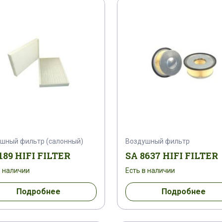
10
10294171
10295116
10326094
1
10FRE61P10A7AM0
10PK1507
10PK1885
10TEN100H10AV22
10TEN160P10P22R
1
2
10TEN63H6AV22MR
11009051
1100G/M
11228595DN25INO
11412634
114310-11310
шный фильтр (салонный)
Воздушный фильтр
1827718
11831249
1188310
1195151131
189 HIFI FILTER
SA 8637 HIFI FILTER
в наличии
Есть в наличии
1202364
1202722801
1202722802
1204
Подробнее
Подробнее
1232 MTD
1232 MTE
123206
12321