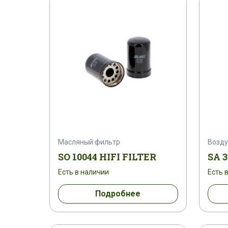
040320451
040320651
0403210
0455105006
0455403044
04559
0543191002
05546138
0555605
06220232
06221143
063091
0701200052
0701200068
07012
Масляный фильтр
Возд
0821303015
09331736
0951582
SO 10044 HIFI FILTER
SA 3
Есть в наличии
Есть 
100-30
1000039
1000076
Подробнее
100EL0008G100AV
100EL0008G200AV