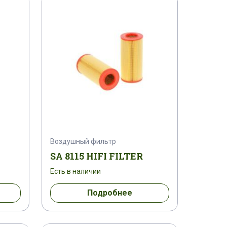
0427A00023
0450905195
-51450
0489A00023
051486
902452
0602100030
061251
0BNSO1
06F26B
0701200050
07F31AC
07PD010308VP
Воздушный фильтр
K
100
100-21
100-29
SA 8115 HIFI FILTER
Есть в наличии
4000
100EL0004G100AV
Подробнее
4941
101853 S
10188