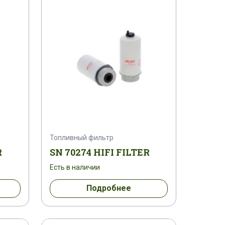
00310185
003765053
099
0053642199
0070001426
7G16
01000053
010005000020
1183376
012000000034
0138104016
0140004000
Топливный фильтр
0190120027
02.001.117
R
SN 70274 HIFI FILTER
Есть в наличии
020PRSA02A286
021445-024
Подробнее
4031008
040320251