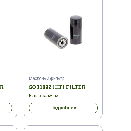
106
SN 25109
SN 25112
388
SN 40574
SN 40580
725
SN 40728
SN 40785
441
SN 70207
SN 70273
430
SN 70476
SN 70565
Масляный фильтр
52
SO 10112
SO 11083
ER
SO 11092 HIFI FILTER
Есть в наличии
01
SO 6113
SO 6238
Подробнее
000561000
0009837703