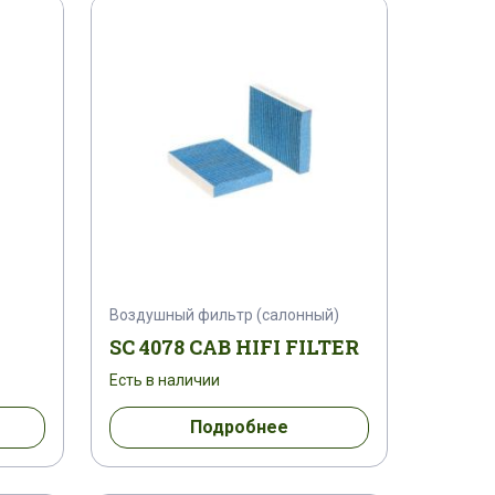
0353467
1038236
10469918
10RF110CV25A1
0TEN400H10AV22
2400X400
11037
11100462
1148803417
1148804225
Воздушный фильтр (салонный)
0
11951511330
1195152
SC 4078 CAB HIFI FILTER
Есть в наличии
026100
120941
1220322
Подробнее
9
12350175 PGB