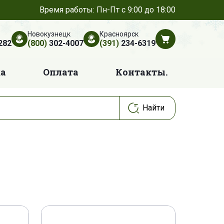
Время работы: Пн-Пт с 9:00 до 18:00
Новокузнецк
Красноярск
282
(800)
302-4007
(391)
234-6319
ка
Оплата
Контакты.
0022
FIOA 360/6
HR 16932
KC 50257