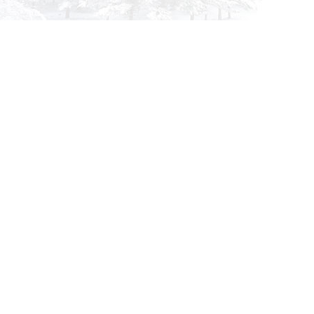
info@siberia-filters.ru
Оптовые поставки
+7 (800) 301-3185
Абакан
+7 (395) 219-9282
Бийск
+7 (800) 302-4007
Новокузнецк
Информация
Применяемость