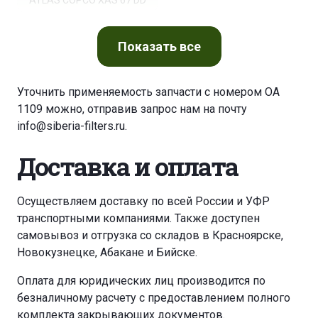
ATLAS COPCO XAS 67 DD
ATLAS COPCO XAS 77 DD
Показать
все
ATLAS COPCO XAS 87 DD
Уточнить применяемость запчасти с номером OA
1109 можно, отправив запрос нам на почту
ATLAS COPCO XAS 97 DD
info@siberia-filters.ru
.
Доставка и оплата
ATLAS COPCO XATS 125 DD7
ATLAS COPCO XATS 67 DD
Осуществляем доставку по всей России и УФР
транспортными компаниями. Также доступен
самовывоз и отгрузка со складов в Красноярске,
ATLAS COPCO XAS 46
Новокузнецке, Абакане и Бийске.
ATLAS COPCO XAS 56 DD
Оплата для юридических лиц производится по
безналичному расчету с предоставлением полного
ATLAS COPCO XAS 66 DD
комплекта закрывающих документов.