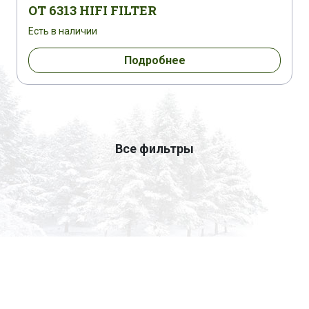
IRMER & ELZE IRMAIR 5.5
OT 6313 HIFI FILTER
Есть в наличии
TRAGEN B 250 DCB 4000
Подробнее
Все фильтры