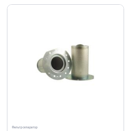
ATLAS COPCO XAS 97 DD
ATLAS COPCO XATS 125 DD7
ATLAS COPCO XATS 67 DD
BRINKMANN DC 260-45
BRINKMANN DC 260-55
BRINKMANN DC 260 BS
BRINKMANN DC 450 BS
BRINKMANN EC 260 BS
BRINKMANN ESTRICH BOY DC 260-45
IRMER & ELZE IRMAIR 4 G
Фильтр сепаратор