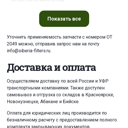
ATLAS COPCO XAHS 365 MD
ATLAS COPCO XAHS 515 MD
Показать
все
ATLAS COPCO XRHS 385 MD
Уточнить применяемость запчасти с номером OT
2049 можно, отправив запрос нам на почту
ATLAS COPCO XRS 415
info@siberia-filters.ru
.
Доставка и оплата
ATLAS COPCO XRVS 455
ATLAS COPCO XAMS 505
Осуществляем доставку по всей России и УФР
транспортными компаниями. Также доступен
самовывоз и отгрузка со складов в Красноярске,
ATLAS COPCO XAMS 555
Новокузнецке, Абакане и Бийске.
ATLAS COPCO ROC L 8
Оплата для юридических лиц производится по
безналичному расчету с предоставлением полного
ATLAS COPCO XAHS 365
комплекта закрывающих документов.