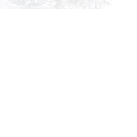
info@siberia-filters.ru
Оптовые поставки
+7 (800) 301-3185
Абакан
+7 (395) 219-9282
Бийск
+7 (800) 302-4007
Новокузнецк
Информация
Применяемость