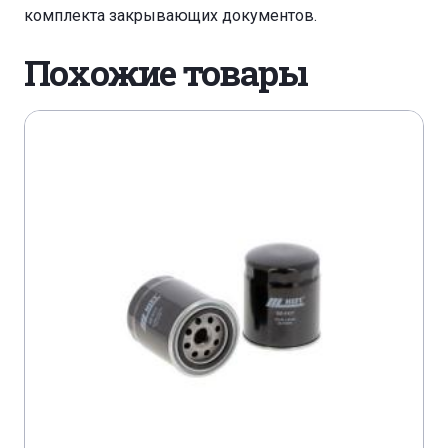
комплекта закрывающих документов.
CATERPILLAR 215 D
CATERPILLAR 215 LC
Похожие товары
CATERPILLAR 215 SA
CATERPILLAR 219
CATERPILLAR 219
CATERPILLAR 225
CATERPILLAR 229
CATERPILLAR 235
CATERPILLAR 250 F
CATERPILLAR 3116
CATERPILLAR 311 CU
CATERPILLAR 311 D LRR
CATERPILLAR 3126
CATERPILLAR 312 C
CATERPILLAR 312 D
CATERPILLAR 312 D