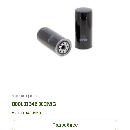
CATERPILLAR 321 D LCR
CATERPILLAR 322
CATERPILLAR 322 B/BL
CATERPILLAR 322 B-LN
CATERPILLAR 322 C
CATERPILLAR 322 C-L/LN
CATERPILLAR 323 DL/DLN
CATERPILLAR 323 DL/DLN
CATERPILLAR 323 DLN/DS
Масляный фильтр
CATERPILLAR 323 DLN/DS
800101346 XCMG
Есть в наличии
CATERPILLAR 323 DLN/DS
CATERPILLAR 325 B
Подробнее