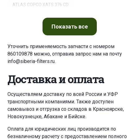
ATLAS COPCO XATS 376 CD
BAUER MASCHINEN BG 18
Показать
все
BROWN LENOX KUE-KEN
CATERPILLAR 120 G
Уточнить применяемость запчасти с номером
860109878 можно, отправив запрос нам на почту
CATERPILLAR 120 H
CATERPILLAR 120 HK
info@siberia-filters.ru
.
CATERPILLAR 12 G
CATERPILLAR 12 H
Доставка и оплата
CATERPILLAR 140 G
CATERPILLAR 140 H
Осуществляем доставку по всей России и УФР
транспортными компаниями. Также доступен
CATERPILLAR 14 GR
CATERPILLAR 14 H
самовывоз и отгрузка со складов в Красноярске,
Новокузнецке, Абакане и Бийске.
CATERPILLAR 213 B/BLC
CATERPILLAR 214 B
Оплата для юридических лиц производится по
безналичному расчету с предоставлением полного
CATERPILLAR 215
CATERPILLAR 215 C