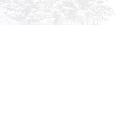
info@siberia-filters.ru
Оптовые поставки
+7 (800) 301-3185
Абакан
+7 (395) 219-9282
Бийск
+7 (800) 302-4007
Новокузнецк