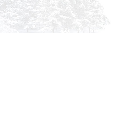
Инфор
О комп
info@siberia-filters.ru
Оплата
Оптовые поставки
Доста
+7 (800) 301-3185
Абакан
Гарант
+7 (395) 219-9282
Корзин
Бийск
Заказа
+7 (800) 302-4007