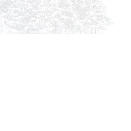
Инфор
О комп
info@siberia-filters.ru
Оплата
Оптовые поставки
Доста
+7 (800) 301-3185
Абакан
Гарант
+7 (395) 219-9282
Корзин
Бийск
Заказа
+7 (800) 302-4007