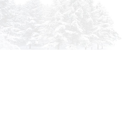
info@siberia-filters.ru
Оптовые поставки
+7 (800) 301-3185
Абакан
+7 (395) 219-9282
Бийск