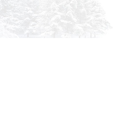
info@siberia-filters.ru
Оптовые поставки
+7 (800) 301-3185
Абакан
+7 (395) 219-9282
Бийск
+7 (800) 302-4007