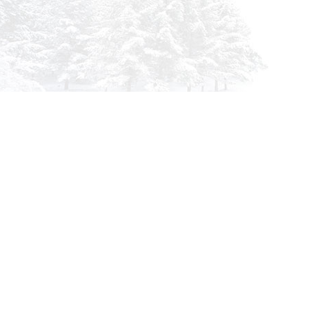
info@siberia-filters.ru
Оптовые поставки
+7 (800) 301-3185
Абакан
+7 (395) 219-9282
Бийск