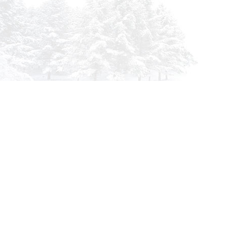
info@siberia-filters.ru
Оптовые поставки
+7 (800) 301-3185
Абакан
+7 (395) 219-9282
Бийск