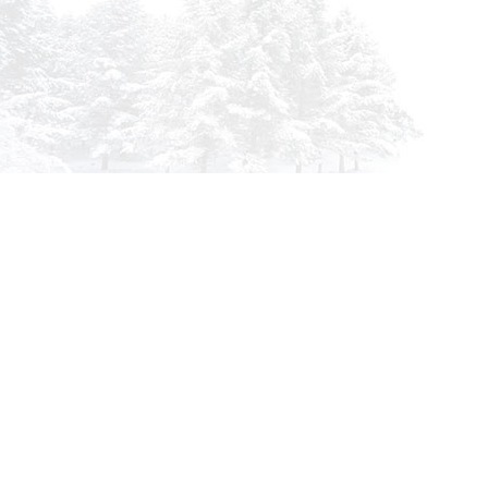
info@siberia-filters.ru
Оптовые поставки
+7 (800) 301-3185
Абакан
+7 (395) 219-9282
Бийск