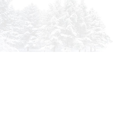
info@siberia-filters.ru
Оптовые поставки
+7 (800) 301-3185
Абакан
+7 (395) 219-9282